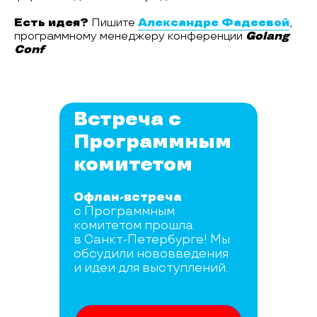
Есть идея?
Пишите
Александре Фадеевой
,
программному менеджеру конференции
Golang
Conf
Встреча с
Программным
комитетом
Офлан-встреча
с Программным
комитетом прошла
в Санкт-Петербурге! Мы
обсудили нововведения
и идеи для выступлений.