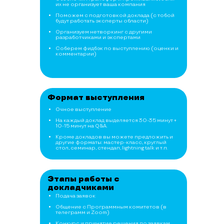
их не организует ваша компания
Поможем с подготовкой доклада (с тобой
будут работать эксперты области)
Организуем нетворкинг с другими
разработчиками и экспертами
Соберем фидбэк по выступлению (оценки и
комментарии)
Формат выступления
Очное выступление
На каждый доклад выделяется 30-35 минут +
10-15 минут на Q&A.
Кроме докладов вы можете предложить и
другие форматы: мастер-класс, круглый
стол, семинар, стендап, lightning talk и т.п.
Этапы работы с
докладчиками
Подача заявок
Общение с Программным комитетов (в
телеграмм и Zoom)
Конкурс и принятие решения по заявкам